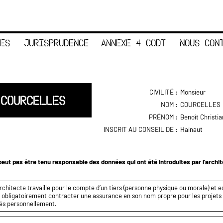
ES
JURISPRUDENCE
ANNEXE 4 CODT
NOUS CON
CIVILITÉ :
Monsieur
 COURCELLES
NOM :
COURCELLES
PRÉNOM :
Benoît Christia
INSCRIT AU CONSEIL DE :
Hainaut
eut pas être tenu responsable des données qui ont été introduites par l'archi
rchitecte travaille pour le compte d’un tiers (personne physique ou morale) et es
it obligatoirement contracter une assurance en son nom propre pour les projets q
és personnellement.