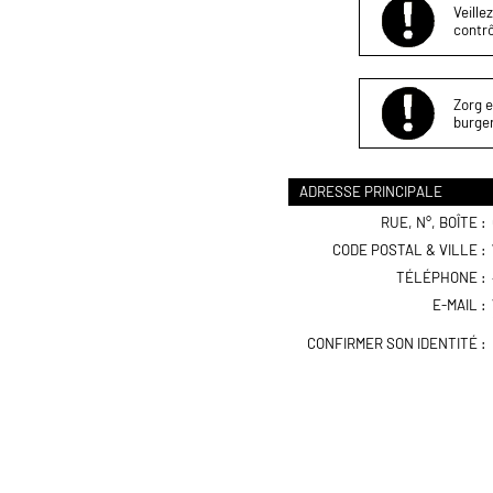
Veille
contrô
Zorg e
burger
ADRESSE PRINCIPALE
RUE, N°, BOÎTE :
CODE POSTAL & VILLE :
TÉLÉPHONE :
E-MAIL :
CONFIRMER SON IDENTITÉ :