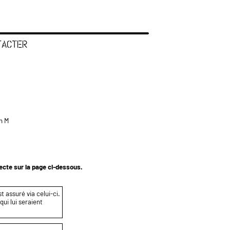
TACTER
n M
tecte sur la page ci-dessous.
t assuré via celui-ci.
ui lui seraient