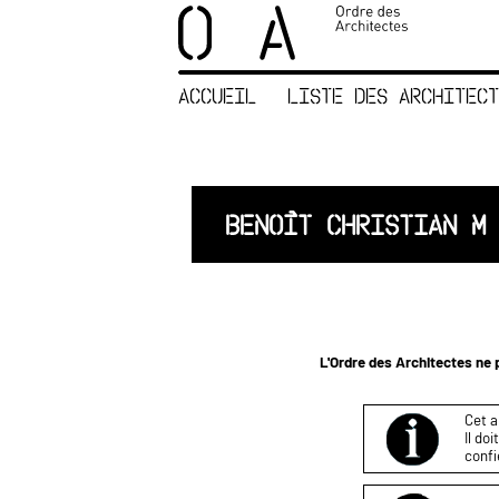
×
ORDRE DES
ARCHITECTES
ACCUEIL
LISTE DES ARCHITECT
ACCUEIL
LISTE DES
ARCHITECTES
JURISPRUDENCE
BENOÎT CHRISTIAN M
ANNEXE 4 CODT
NOUS
CONTACTER
L'Ordre des Architectes ne p
Cet a
Il do
confi