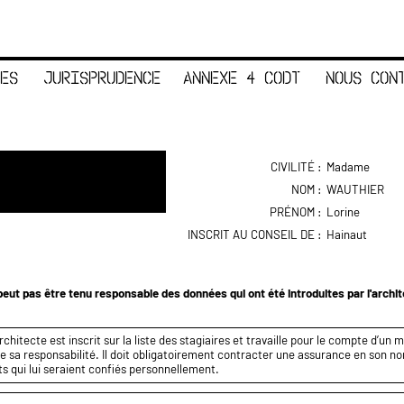
ES
JURISPRUDENCE
ANNEXE 4 CODT
NOUS CON
CIVILITÉ :
Madame
NOM :
WAUTHIER
PRÉNOM :
Lorine
INSCRIT AU CONSEIL DE :
Hainaut
eut pas être tenu responsable des données qui ont été introduites par l'archi
rchitecte est inscrit sur la liste des stagiaires et travaille pour le compte d’un 
e sa responsabilité. Il doit obligatoirement contracter une assurance en son n
ts qui lui seraient confiés personnellement.