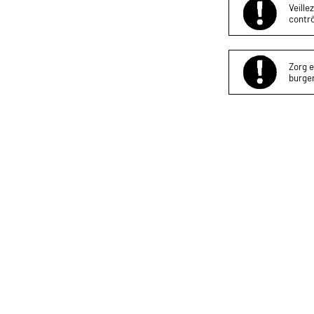
Veille
contrô
Zorg e
burger