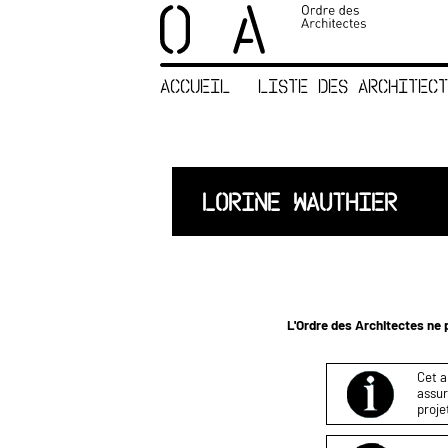
×
ORDRE DES
ARCHITECTES
ACCUEIL
LISTE DES ARCHITECT
ACCUEIL
LISTE DES
ARCHITECTES
JURISPRUDENCE
LORINE WAUTHIER
ANNEXE 4 CODT
NOUS
CONTACTER
L'Ordre des Architectes ne p
Cet a
assur
proje