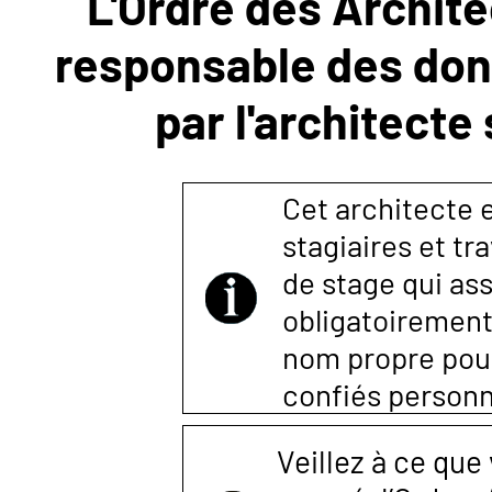
L'Ordre des Archite
responsable des donn
NOUS
par l'architecte
CONTACTER
Cet architecte es
stagiaires et tr
de stage qui ass
obligatoirement
nom propre pour 
confiés person
Veillez à ce que