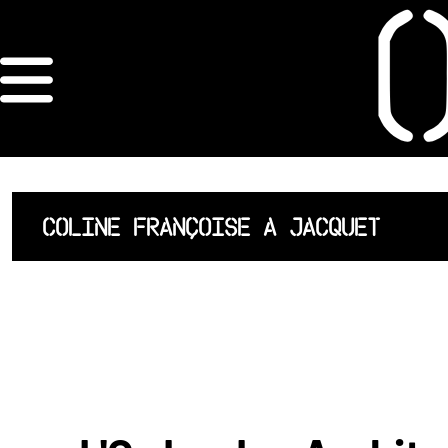
×
ORDRE DES
ARCHITECTES
ACCUEIL
COLINE FRANÇOISE A JACQUET
LISTE DES
ARCHITECTES
JURISPRUDENCE
ANNEXE 4 CODT