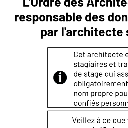
L'Ordre des Archite
responsable des donn
NOUS
par l'architecte
CONTACTER
Cet architecte es
stagiaires et tr
de stage qui ass
obligatoirement
nom propre pour 
confiés person
Veillez à ce que