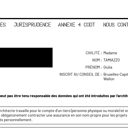
ES
JURISPRUDENCE
ANNEXE 4 CODT
NOUS CON
CIVILITÉ :
Madame
NOM :
TAMIAZZO
PRÉNOM :
Giulia
INSCRIT AU CONSEIL DE :
Bruxelles-Capi
Wallon
eut pas être tenu responsable des données qui ont été introduites par l'archi
rchitecte travaille pour le compte d’un tiers (personne physique ou morale) et es
it obligatoirement contracter une assurance en son nom propre pour les projets q
és personnellement.