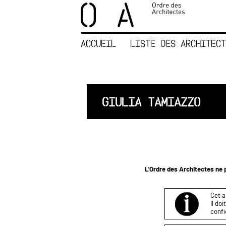
×
ORDRE DES
ARCHITECTES
ACCUEIL
LISTE DES ARCHITECT
ACCUEIL
LISTE DES
ARCHITECTES
JURISPRUDENCE
GIULIA TAMIAZZO
ANNEXE 4 CODT
NOUS
CONTACTER
L'Ordre des Architectes ne p
Cet a
Il do
confi