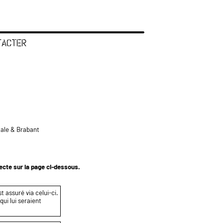
TACTER
tale & Brabant
tecte sur la page ci-dessous.
t assuré via celui-ci.
ui lui seraient