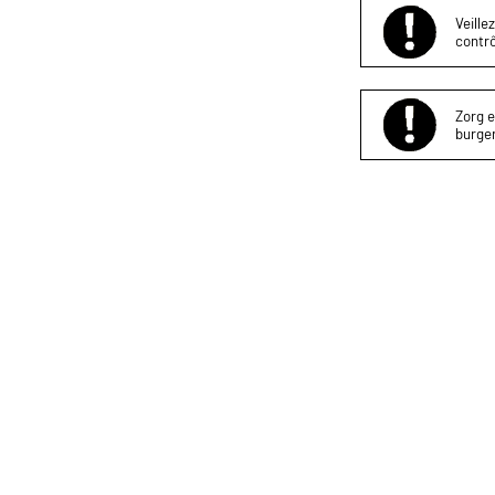
Veille
contrô
Zorg e
burger