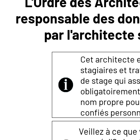
L'Ordre des Archite
responsable des donn
NOUS
par l'architecte
CONTACTER
Cet architecte es
stagiaires et tr
de stage qui ass
obligatoirement
nom propre pour 
confiés person
Veillez à ce que