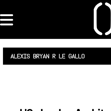
×
ORDRE DES
ARCHITECTES
ACCUEIL
ALEXIS BRYAN R LE GALLO
LISTE DES
ARCHITECTES
JURISPRUDENCE
ANNEXE 4 CODT