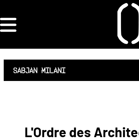
×
ORDRE DES
ARCHITECTES
ACCUEIL
SABJAN MILANI
LISTE DES
ARCHITECTES
JURISPRUDENCE
ANNEXE 4 CODT
L'Ordre des Archite