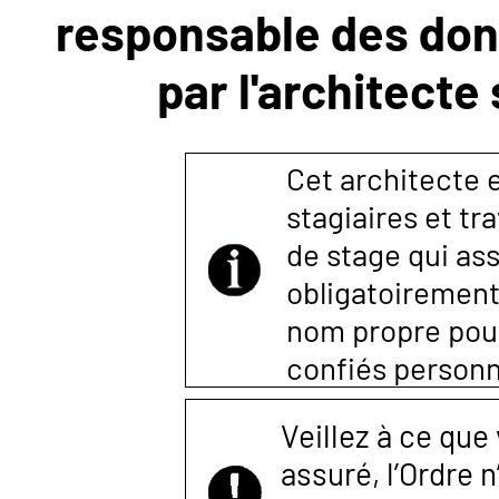
responsable des donn
NOUS
par l'architecte
CONTACTER
Cet architecte es
stagiaires et tr
de stage qui ass
obligatoirement
nom propre pour 
confiés person
Veillez à ce que
assuré, l’Ordre 