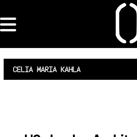
×
ORDRE DES
ARCHITECTES
ACCUEIL
CELIA MARIA KAHLA
LISTE DES
ARCHITECTES
JURISPRUDENCE
ANNEXE 4 CODT