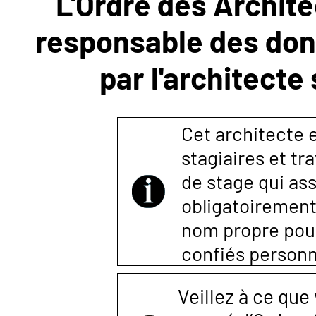
L'Ordre des Archite
responsable des donn
NOUS
par l'architecte
CONTACTER
Cet architecte es
stagiaires et tr
de stage qui ass
obligatoirement
nom propre pour 
confiés person
Veillez à ce que