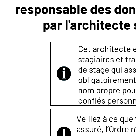
responsable des donn
NOUS
par l'architecte
CONTACTER
Cet architecte es
stagiaires et tr
de stage qui ass
obligatoirement
nom propre pour 
confiés person
Veillez à ce que
assuré, l’Ordre 