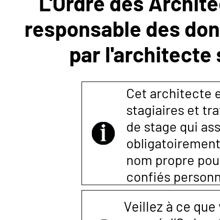
L'Ordre des Archite
responsable des donn
NOUS
par l'architecte
CONTACTER
Cet architecte es
stagiaires et tr
de stage qui ass
obligatoirement
nom propre pour 
confiés person
Veillez à ce que