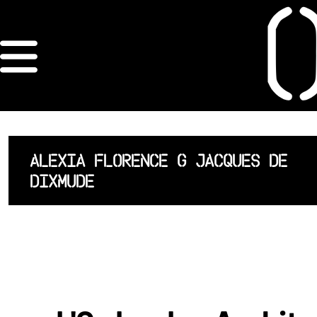
×
ORDRE DES
ARCHITECTES
ACCUEIL
ALEXIA FLORENCE G JACQUES DE
DIXMUDE
LISTE DES
ARCHITECTES
JURISPRUDENCE
ANNEXE 4 CODT