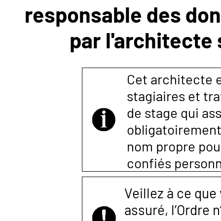
responsable des donn
NOUS
par l'architecte
CONTACTER
Cet architecte es
stagiaires et tr
de stage qui ass
obligatoirement
nom propre pour 
confiés person
Veillez à ce que
assuré, l’Ordre 