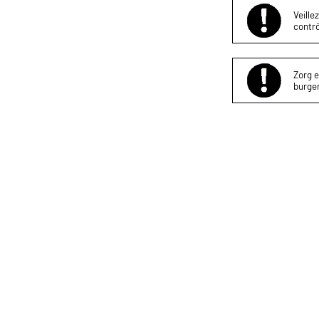
Veille
contrô
Zorg e
burger