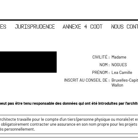
ES
JURISPRUDENCE
ANNEXE 4 CODT
NOUS CON
CIVILITÉ :
Madame
NOM :
NOGUES
PRÉNOM :
Lea Camille
INSCRIT AU CONSEIL DE :
Bruxelles-Capi
Wallon
eut pas être tenu responsable des données qui ont été introduites par l'archi
rchitecte travaille pour le compte d’un tiers (personne physique ou morale) et es
it obligatoirement contracter une assurance en son nom propre pour les projets q
és personnellement.