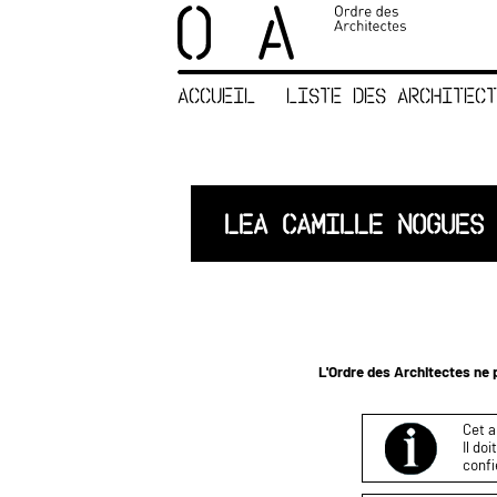
×
ORDRE DES
ARCHITECTES
ACCUEIL
LISTE DES ARCHITECT
ACCUEIL
LISTE DES
ARCHITECTES
JURISPRUDENCE
LEA CAMILLE NOGUES
ANNEXE 4 CODT
NOUS
CONTACTER
L'Ordre des Architectes ne p
Cet a
Il do
confi