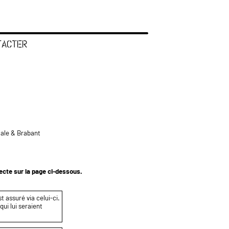
TACTER
tale & Brabant
tecte sur la page ci-dessous.
t assuré via celui-ci.
ui lui seraient