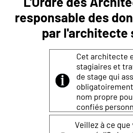
L'Ordre des Archite
responsable des donn
NOUS
par l'architecte
CONTACTER
Cet architecte es
stagiaires et tr
de stage qui ass
obligatoirement
nom propre pour 
confiés person
Veillez à ce que