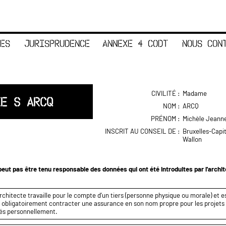
ES
JURISPRUDENCE
ANNEXE 4 CODT
NOUS CON
CIVILITÉ :
Madame
IE S ARCQ
NOM :
ARCQ
PRÉNOM :
Michèle Jeann
INSCRIT AU CONSEIL DE :
Bruxelles-Capi
Wallon
eut pas être tenu responsable des données qui ont été introduites par l'archi
rchitecte travaille pour le compte d’un tiers (personne physique ou morale) et es
it obligatoirement contracter une assurance en son nom propre pour les projets q
és personnellement.