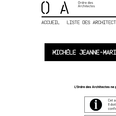
×
ORDRE DES
ARCHITECTES
ACCUEIL
LISTE DES ARCHITECT
ACCUEIL
LISTE DES
ARCHITECTES
JURISPRUDENCE
MICHÈLE JEANNE-MAR
ANNEXE 4 CODT
NOUS
CONTACTER
L'Ordre des Architectes ne p
Cet a
Il do
confi