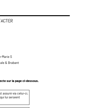
TACTER
e-Marie S
tale & Brabant
tecte sur la page ci-dessous.
t assuré via celui-ci.
ui lui seraient