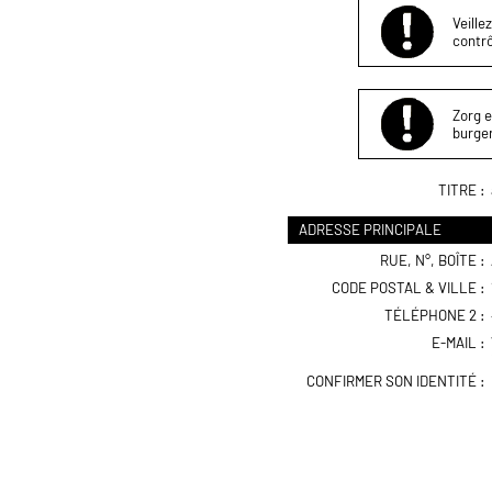
Veille
contrô
Zorg e
burger
TITRE :
ADRESSE PRINCIPALE
RUE, N°, BOÎTE :
CODE POSTAL & VILLE :
TÉLÉPHONE 2 :
E-MAIL :
CONFIRMER SON IDENTITÉ :