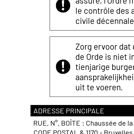
assuré, l’Ordre 
le contrôle des
civile décennale
Zorg ervoor dat
de Orde is niet 
tienjarige burger
aansprakelijkhe
uit te voeren.
ADRESSE PRINCIPALE
RUE, N°, BOÎTE :
Chaussée de la
CODE POSTAL &
1170 - Bruxelle