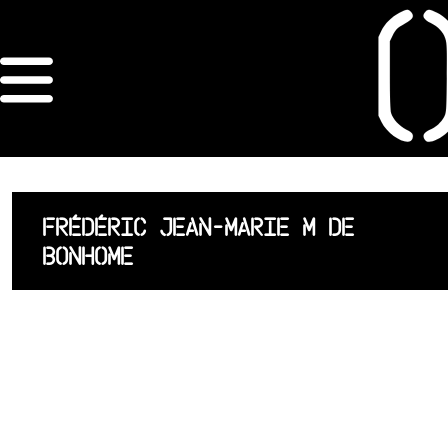
×
ORDRE DES
ARCHITECTES
ACCUEIL
FRÉDÉRIC JEAN-MARIE M DE
BONHOME
LISTE DES
ARCHITECTES
JURISPRUDENCE
ANNEXE 4 CODT