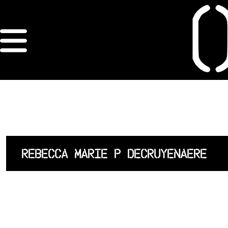
×
ORDRE DES
ARCHITECTES
ACCUEIL
LISTE DES
REBECCA MARIE P DECRUYENAERE
ARCHITECTES
JURISPRUDENCE
ANNEXE 4 CODT