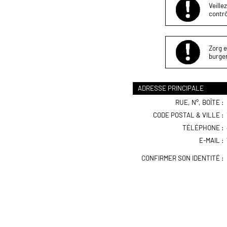
Veille
contrô
Zorg e
burger
ADRESSE PRINCIPALE
RUE, N°, BOÎTE :
CODE POSTAL & VILLE :
TÉLÉPHONE :
E-MAIL :
CONFIRMER SON IDENTITÉ :