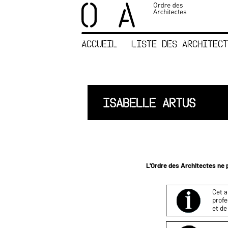
×
ORDRE DES
ARCHITECTES
ACCUEIL
LISTE DES ARCHITECT
ACCUEIL
LISTE DES
ARCHITECTES
JURISPRUDENCE
ISABELLE ARTUS
ANNEXE 4 CODT
NOUS
CONTACTER
L'Ordre des Architectes ne p
Cet a
profe
et de