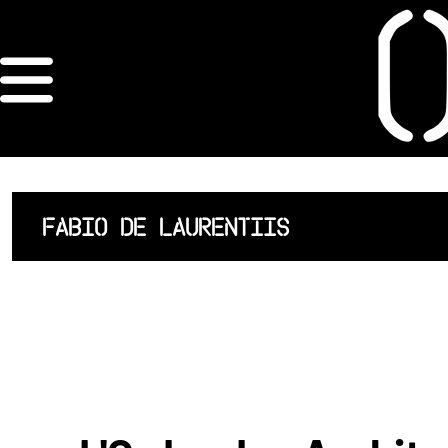
×
ORDRE DES
ARCHITECTES
ACCUEIL
FABIO DE LAURENTIIS
LISTE DES
ARCHITECTES
JURISPRUDENCE
ANNEXE 4 CODT