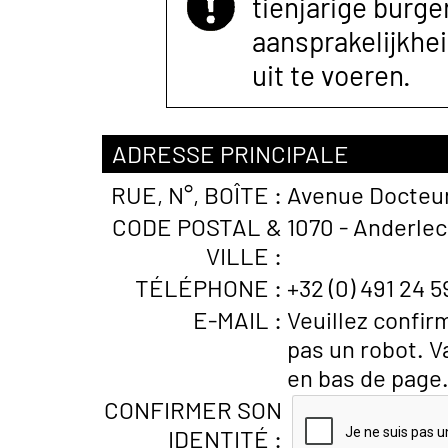
tienjarige burger
aansprakelijkhe
uit te voeren.
ADRESSE PRINCIPALE
RUE, N°, BOÎTE :
Avenue Docteu
CODE POSTAL &
1070 - Anderlec
VILLE :
TÉLÉPHONE :
+32 (0) 491 24 5
E-MAIL :
Veuillez confir
pas un robot. V
en bas de page
CONFIRMER SON
IDENTITÉ :