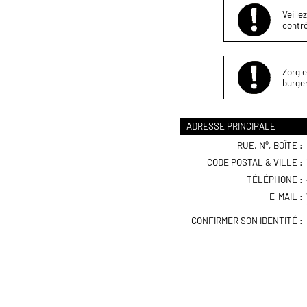
Veille
contrô
Zorg e
burger
ADRESSE PRINCIPALE
RUE, N°, BOÎTE :
CODE POSTAL & VILLE :
TÉLÉPHONE :
E-MAIL :
CONFIRMER SON IDENTITÉ :