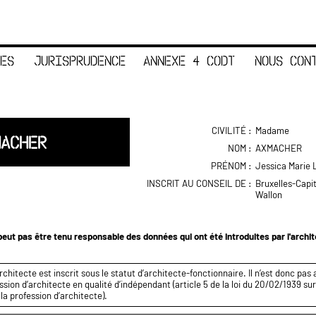
ES
JURISPRUDENCE
ANNEXE 4 CODT
NOUS CON
CIVILITÉ :
Madame
MACHER
NOM :
AXMACHER
PRÉNOM :
Jessica Marie 
INSCRIT AU CONSEIL DE :
Bruxelles-Capi
Wallon
eut pas être tenu responsable des données qui ont été introduites par l'archi
rchitecte est inscrit sous le statut d’architecte-fonctionnaire. Il n’est donc pas 
ssion d’architecte en qualité d’indépendant (article 5 de la loi du 20/02/1939 sur
 la profession d’architecte).