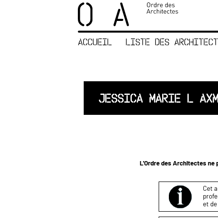
×
ORDRE DES
ARCHITECTES
ACCUEIL
LISTE DES ARCHITECT
ACCUEIL
LISTE DES
ARCHITECTES
JURISPRUDENCE
JESSICA MARIE L AX
ANNEXE 4 CODT
NOUS
CONTACTER
L'Ordre des Architectes ne p
Cet a
profe
et de