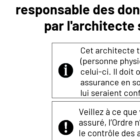
responsable des donn
NOUS
par l'architecte
CONTACTER
Cet architecte t
(personne physi
celui-ci. Il doi
assurance en so
lui seraient co
Veillez à ce que
assuré, l’Ordre 
le contrôle des