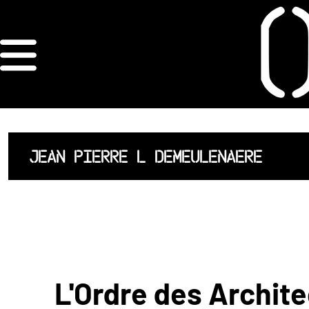
×
ORDRE DES
ARCHITECTES
ACCUEIL
JEAN PIERRE L DEMEULENAERE
LISTE DES
ARCHITECTES
JURISPRUDENCE
ANNEXE 4 CODT
L'Ordre des Archite