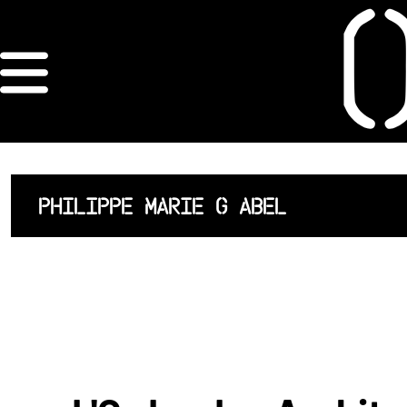
×
ORDRE DES
ARCHITECTES
ACCUEIL
PHILIPPE MARIE G ABEL
LISTE DES
ARCHITECTES
JURISPRUDENCE
ANNEXE 4 CODT