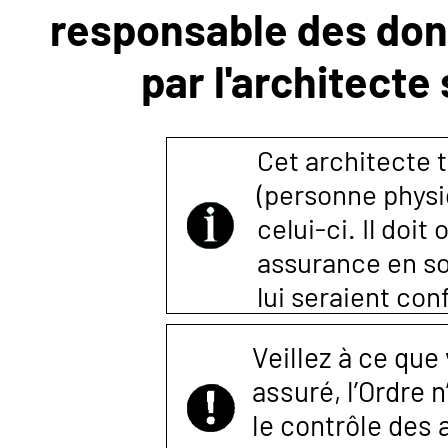
responsable des donn
NOUS
par l'architecte
CONTACTER
Cet architecte t
(personne physi
celui-ci. Il doi
assurance en so
lui seraient co
Veillez à ce que
assuré, l’Ordre 
le contrôle des