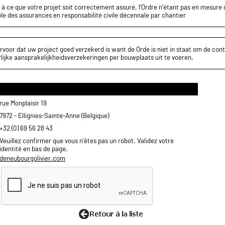
z à ce que votre projet soit correctement assuré, l’Ordre n’étant pas en mesure d
le des assurances en responsabilité civile décennale par chantier
rvoor dat uw project goed verzekerd is want de Orde is niet in staat om de cont
lijke aansprakelijkheidsverzekeringen per bouwplaats uit te voeren.
rue Monplaisir 19
7972 - Ellignies-Sainte-Anne (Belgique)
+32 (0) 69 56 28 43
Veuillez confirmer que vous n'êtes pas un robot. Validez votre
identité en bas de page.
deneubourgolivier.com