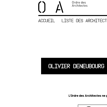
×
ORDRE DES
ARCHITECTES
ACCUEIL
LISTE DES ARCHITECT
ACCUEIL
LISTE DES
ARCHITECTES
JURISPRUDENCE
ANNEXE 4 CODT
NOUS
OLIVIER DENEUBOURG
CONTACTER
L'Ordre des Architectes ne p