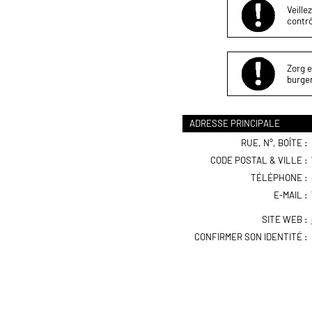
Veille
contrô
Zorg e
burger
ADRESSE PRINCIPALE
RUE, N°, BOÎTE :
CODE POSTAL & VILLE :
TÉLÉPHONE :
E-MAIL :
SITE WEB :
CONFIRMER SON IDENTITÉ :