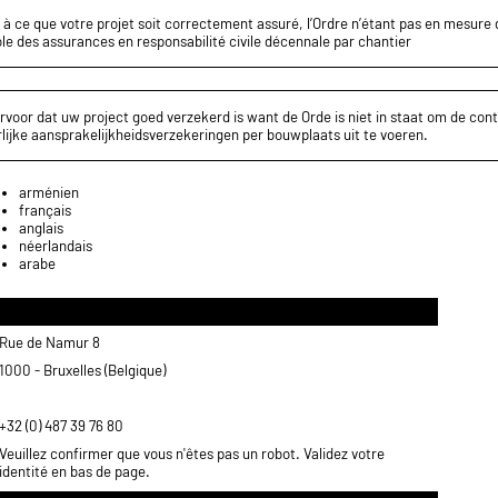
z à ce que votre projet soit correctement assuré, l’Ordre n’étant pas en mesure d
le des assurances en responsabilité civile décennale par chantier
rvoor dat uw project goed verzekerd is want de Orde is niet in staat om de cont
lijke aansprakelijkheidsverzekeringen per bouwplaats uit te voeren.
arménien
français
anglais
néerlandais
arabe
Rue de Namur 8
1000 - Bruxelles (Belgique)
+32 (0) 487 39 76 80
Veuillez confirmer que vous n'êtes pas un robot. Validez votre
identité en bas de page.