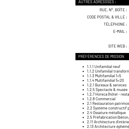
AUTRES ADRESSSES :
RUE, N°, BOÎTE :
CODE POSTAL & VILLE :
TÉLÉPHONE :
E-MAIL :
SITE WEB :
PRÉFÉRENCES DE MISSION
1.1.1 Unifamilial neuf
1.1.2 Unifamilial transfo
1.1.3 Multifamilial 1<5
1.1.4 Multifamilial 5<20
1.2.1 Bureaux & services
1.2.5 Spectacle & musée
1.2.7 Horeca (hôtel - rest
1.2.8 Commercial
2.1 Restauration patrimoi
2.2 Système constructif p
2.4 Ossature métallique
2.5 Préfabrication (béton,
2.11 Architecture d'intéri
2.13 Architecture éphémèr