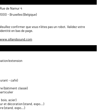
Rue de Namur 4
1000 - Bruxelles (Belgique)
Veuillez confirmer que vous n'êtes pas un robot. Validez votre
identité en bas de page.
www.sillandsound.com
rmation/extension
aurant - café)
ne (bâtiment classé)
articulier
 bois, acier)
eur et décoration (stand, expo...)
e (stand, expo...)