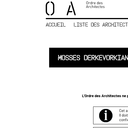
×
ORDRE DES
ARCHITECTES
ACCUEIL
LISTE DES ARCHITECT
ACCUEIL
LISTE DES
ARCHITECTES
JURISPRUDENCE
MOSSES DERKEVORKIA
ANNEXE 4 CODT
NOUS
CONTACTER
L'Ordre des Architectes ne p
Cet a
Il do
confi