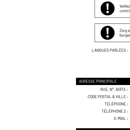
Veille
contrô
Zorg e
burger
LANGUES PARLÉES :
ADRESSE PRINCIPALE
RUE, N°, BOÎTE :
CODE POSTAL & VILLE :
TÉLÉPHONE :
TÉLÉPHONE 2 :
E-MAIL :