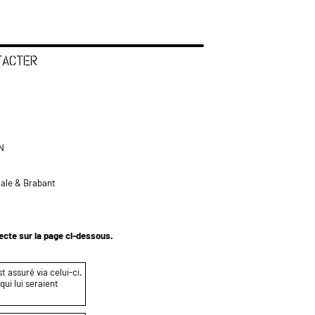
TACTER
N
tale & Brabant
tecte sur la page ci-dessous.
t assuré via celui-ci.
ui lui seraient