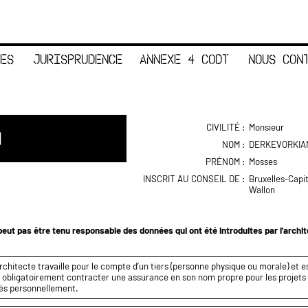
ES
JURISPRUDENCE
ANNEXE 4 CODT
NOUS CON
CIVILITÉ :
Monsieur
N
NOM :
DERKEVORKIA
PRÉNOM :
Mosses
INSCRIT AU CONSEIL DE :
Bruxelles-Capi
Wallon
eut pas être tenu responsable des données qui ont été introduites par l'archi
rchitecte travaille pour le compte d’un tiers (personne physique ou morale) et es
it obligatoirement contracter une assurance en son nom propre pour les projets q
és personnellement.