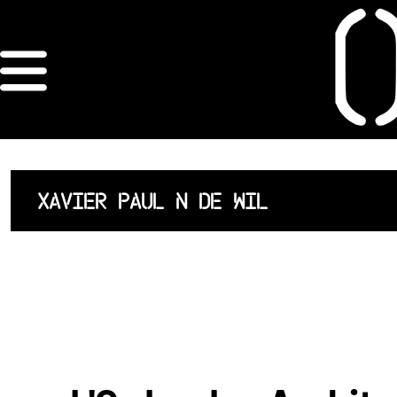
×
ORDRE DES
ARCHITECTES
ACCUEIL
XAVIER PAUL N DE WIL
LISTE DES
ARCHITECTES
JURISPRUDENCE
ANNEXE 4 CODT