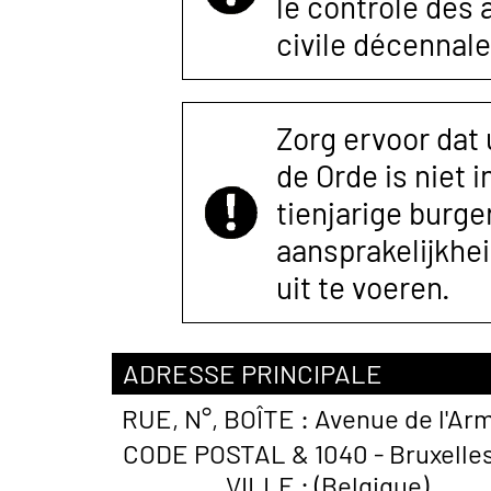
le contrôle des
civile décennale
Zorg ervoor dat
de Orde is niet 
tienjarige burger
aansprakelijkhe
uit te voeren.
ADRESSE PRINCIPALE
RUE, N°, BOÎTE :
Avenue de l'Ar
CODE POSTAL &
1040 - Bruxelle
VILLE :
(Belgique)