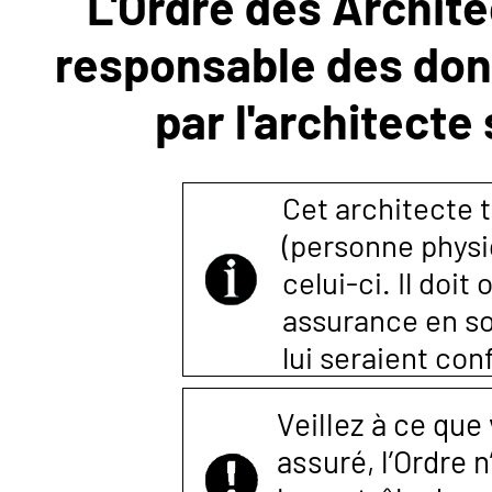
L'Ordre des Archite
responsable des donn
NOUS
par l'architecte
CONTACTER
Cet architecte t
(personne physi
celui-ci. Il doi
assurance en so
lui seraient co
Veillez à ce que
assuré, l’Ordre 