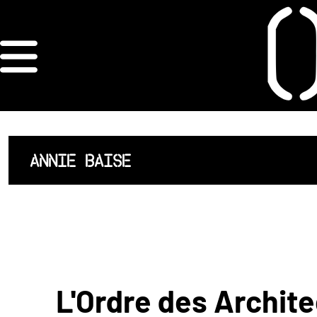
×
ORDRE DES
ARCHITECTES
ACCUEIL
ANNIE BAISE
LISTE DES
ARCHITECTES
JURISPRUDENCE
ANNEXE 4 CODT
L'Ordre des Archite