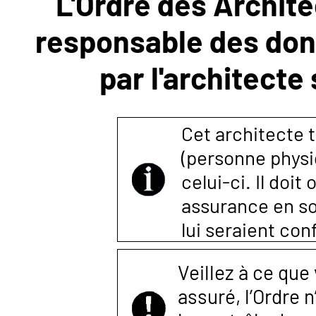
L'Ordre des Archite
responsable des donn
NOUS
par l'architecte
CONTACTER
Cet architecte t
(personne physi
celui-ci. Il doi
assurance en so
lui seraient co
Veillez à ce que
assuré, l’Ordre 