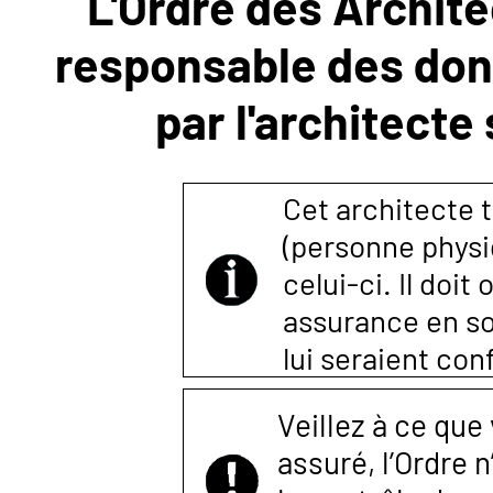
L'Ordre des Archite
responsable des donn
NOUS
par l'architecte
CONTACTER
Cet architecte t
(personne physi
celui-ci. Il doi
assurance en so
lui seraient co
Veillez à ce que
assuré, l’Ordre 