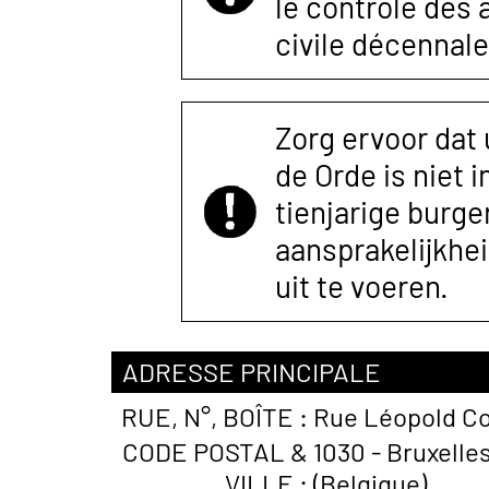
le contrôle des
civile décennale
Zorg ervoor dat
de Orde is niet 
tienjarige burger
aansprakelijkhe
uit te voeren.
ADRESSE PRINCIPALE
RUE, N°, BOÎTE :
Rue Léopold Co
CODE POSTAL &
1030 - Bruxelle
VILLE :
(Belgique)