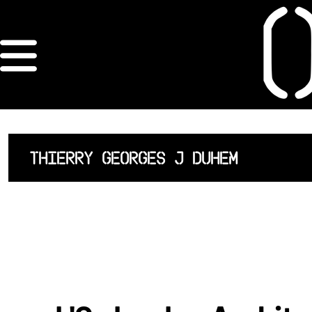
×
ORDRE DES
ARCHITECTES
ACCUEIL
THIERRY GEORGES J DUHEM
LISTE DES
ARCHITECTES
JURISPRUDENCE
ANNEXE 4 CODT