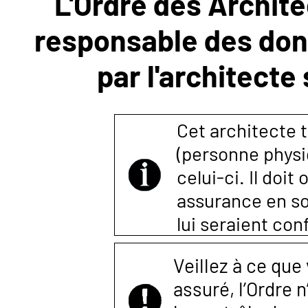
L'Ordre des Archite
responsable des donn
NOUS
par l'architecte
CONTACTER
Cet architecte t
(personne physi
celui-ci. Il doi
assurance en so
lui seraient co
Veillez à ce que
assuré, l’Ordre 