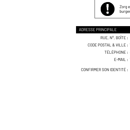
Zorg e
burger
ADRESSE PRINCIPALE
RUE, N°, BOÎTE :
CODE POSTAL & VILLE :
TÉLÉPHONE :
E-MAIL :
CONFIRMER SON IDENTITÉ :