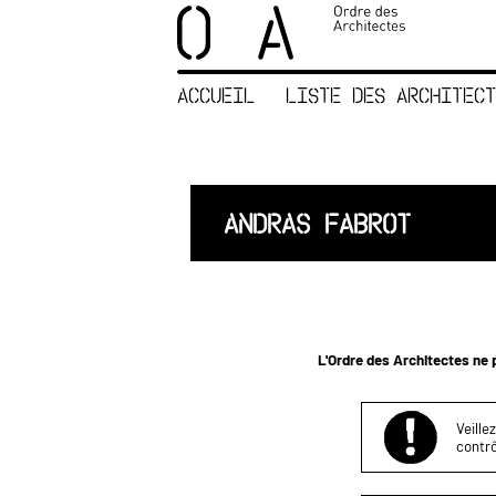
×
ORDRE DES
ARCHITECTES
ACCUEIL
LISTE DES ARCHITECT
ACCUEIL
LISTE DES
ARCHITECTES
JURISPRUDENCE
ANDRAS FABROT
ANNEXE 4 CODT
NOUS
CONTACTER
L'Ordre des Architectes ne p
Veille
contrô