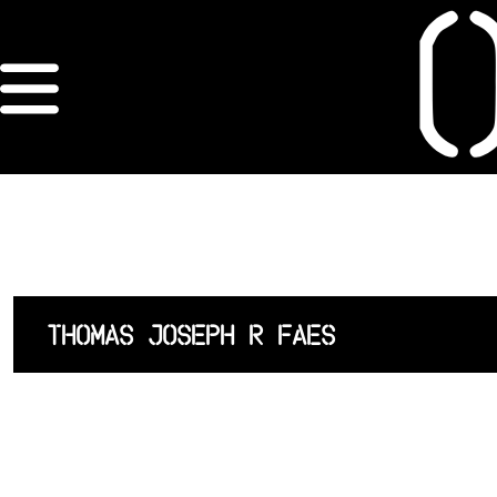
×
ORDRE DES
ARCHITECTES
ACCUEIL
LISTE DES
THOMAS JOSEPH R FAES
ARCHITECTES
JURISPRUDENCE
ANNEXE 4 CODT