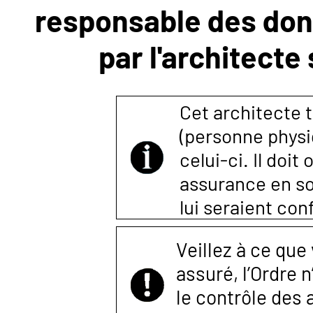
responsable des donn
NOUS
par l'architecte
CONTACTER
Cet architecte t
(personne physi
celui-ci. Il doi
assurance en so
lui seraient co
Veillez à ce que
assuré, l’Ordre 
le contrôle des