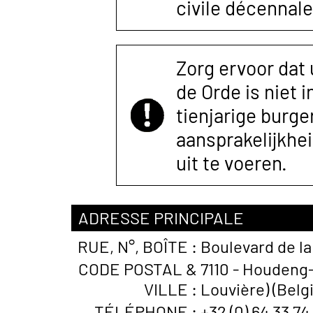
civile décennale
Zorg ervoor dat
de Orde is niet 
tienjarige burger
aansprakelijkhe
uit te voeren.
ADRESSE PRINCIPALE
RUE, N°, BOÎTE :
Boulevard de la
CODE POSTAL &
7110 - Houdeng
VILLE :
Louvière) (Belg
TÉLÉPHONE :
+32 (0) 64 33 74