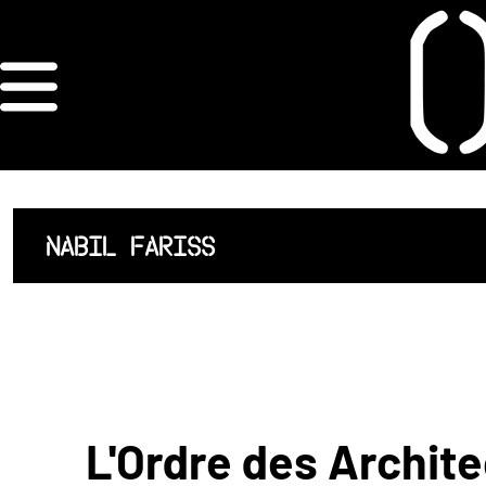
×
ORDRE DES
ARCHITECTES
ACCUEIL
NABIL FARISS
LISTE DES
ARCHITECTES
JURISPRUDENCE
ANNEXE 4 CODT
L'Ordre des Archite