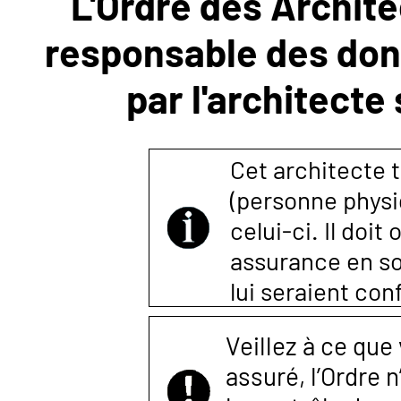
L'Ordre des Archite
responsable des donn
NOUS
par l'architecte
CONTACTER
Cet architecte t
(personne physi
celui-ci. Il doi
assurance en so
lui seraient co
Veillez à ce que
assuré, l’Ordre 