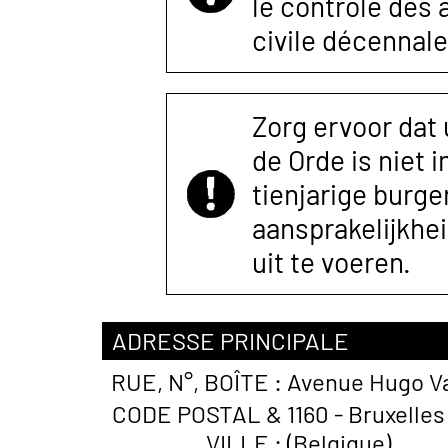
le contrôle des
civile décennale
Zorg ervoor dat
de Orde is niet 
tienjarige burger
aansprakelijkhe
uit te voeren.
ADRESSE PRINCIPALE
RUE, N°, BOÎTE :
Avenue Hugo Va
CODE POSTAL &
1160 - Bruxelle
VILLE :
(Belgique)