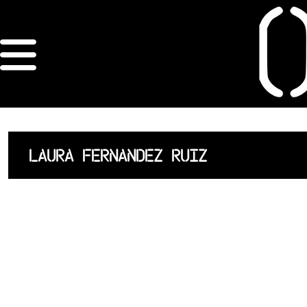
×
ORDRE DES
ARCHITECTES
ACCUEIL
LAURA FERNANDEZ RUIZ
LISTE DES
ARCHITECTES
JURISPRUDENCE
ANNEXE 4 CODT