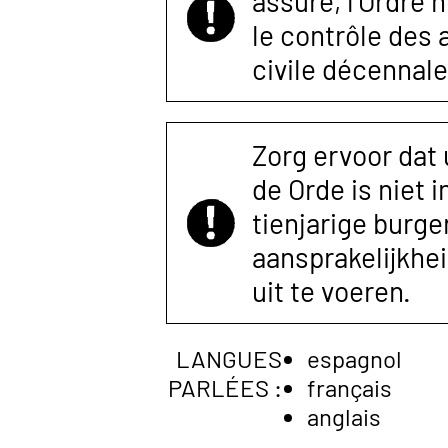
assuré, l’Ordre 
le contrôle des
civile décennale
Zorg ervoor dat
de Orde is niet 
tienjarige burger
aansprakelijkhe
uit te voeren.
LANGUES
espagnol
PARLÉES :
français
anglais