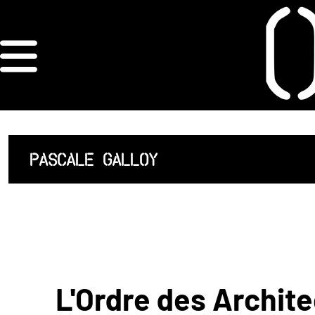
×
ORDRE DES
ARCHITECTES
ACCUEIL
PASCALE GALLOY
LISTE DES
ARCHITECTES
JURISPRUDENCE
ANNEXE 4 CODT
L'Ordre des Archite