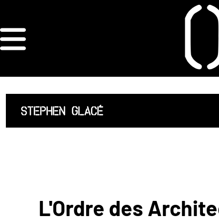
×
ORDRE DES
ARCHITECTES
ACCUEIL
STEPHEN GLACÉ
LISTE DES
ARCHITECTES
JURISPRUDENCE
ANNEXE 4 CODT
L'Ordre des Archite