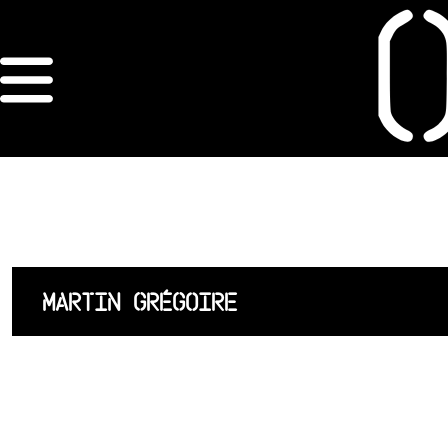
×
ORDRE DES
ARCHITECTES
ACCUEIL
LISTE DES
MARTIN GRÉGOIRE
ARCHITECTES
JURISPRUDENCE
ANNEXE 4 CODT