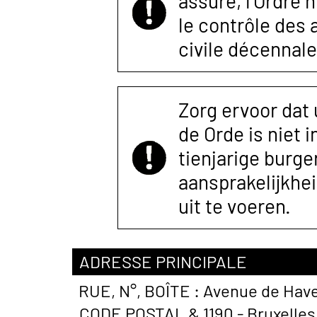
assuré, l’Ordre 
le contrôle des
civile décennale
Zorg ervoor dat
de Orde is niet 
tienjarige burger
aansprakelijkhe
uit te voeren.
ADRESSE PRINCIPALE
RUE, N°, BOÎTE :
Avenue de Hav
CODE POSTAL &
1190 - Bruxelles