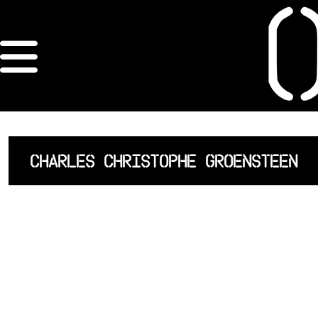
×
ORDRE DES
ARCHITECTES
ACCUEIL
CHARLES CHRISTOPHE GROENSTEEN
LISTE DES
ARCHITECTES
JURISPRUDENCE
ANNEXE 4 CODT