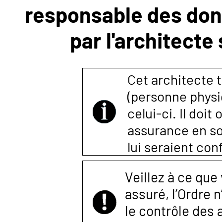
responsable des donn
NOUS
par l'architecte
CONTACTER
Cet architecte t
(personne physi
celui-ci. Il doi
assurance en so
lui seraient co
Veillez à ce que
assuré, l’Ordre 
le contrôle des