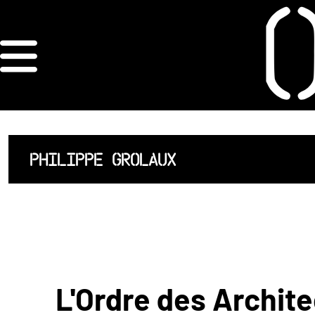
×
ORDRE DES
ARCHITECTES
ACCUEIL
PHILIPPE GROLAUX
LISTE DES
ARCHITECTES
JURISPRUDENCE
ANNEXE 4 CODT
L'Ordre des Archite