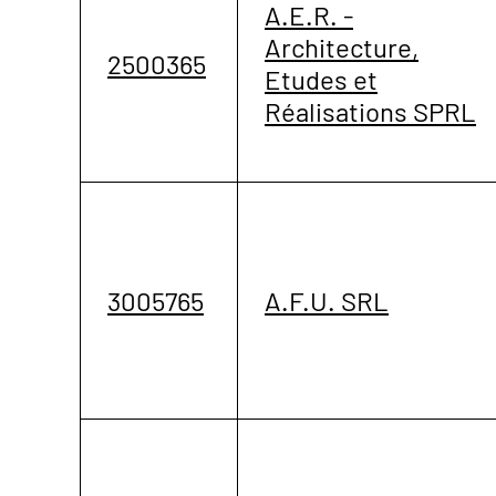
A.E.R. -
Architecture,
2500365
Etudes et
Réalisations SPRL
3005765
A.F.U. SRL