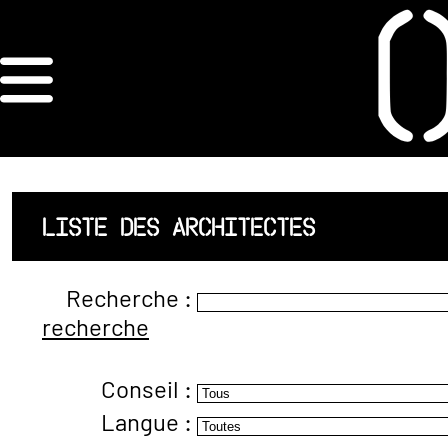
×
ORDRE DES
ARCHITECTES
ACCUEIL
LISTE DES ARCHITECTES
LISTE DES
Recherche :
ARCHITECTES
recherche
JURISPRUDENCE
Conseil :
ANNEXE 4 CODT
Langue :