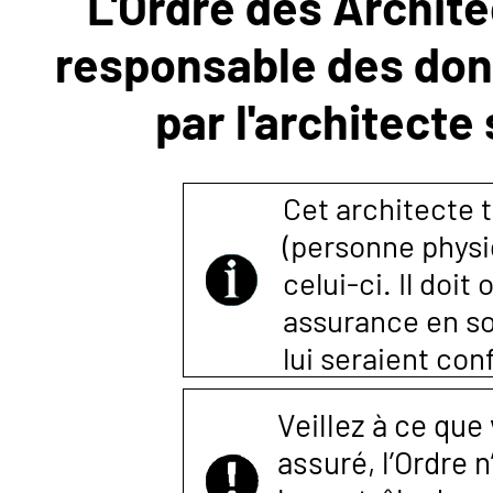
L'Ordre des Archite
responsable des donn
NOUS
par l'architecte
CONTACTER
Cet architecte t
(personne physi
celui-ci. Il doi
assurance en so
lui seraient co
Veillez à ce que
assuré, l’Ordre 