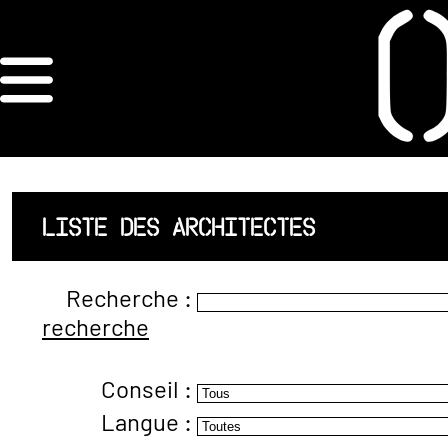
×
ORDRE DES
ARCHITECTES
ACCUEIL
LISTE DES ARCHITECTES
LISTE DES
Recherche :
ARCHITECTES
recherche
JURISPRUDENCE
Conseil :
ANNEXE 4 CODT
Langue :