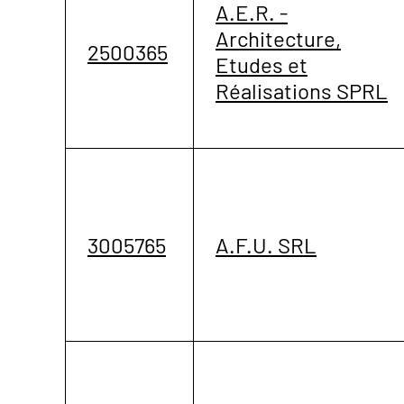
A.E.R. -
Architecture,
2500365
Etudes et
Réalisations SPRL
3005765
A.F.U. SRL