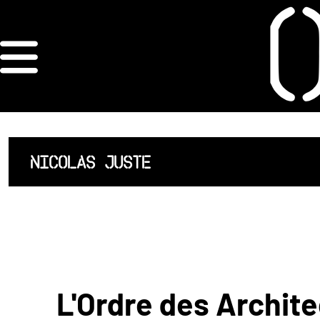
×
ORDRE DES
ARCHITECTES
ACCUEIL
NICOLAS JUSTE
LISTE DES
ARCHITECTES
JURISPRUDENCE
ANNEXE 4 CODT
L'Ordre des Archite