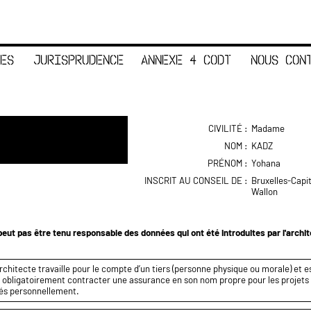
ES
JURISPRUDENCE
ANNEXE 4 CODT
NOUS CON
CIVILITÉ :
Madame
NOM :
KADZ
PRÉNOM :
Yohana
INSCRIT AU CONSEIL DE :
Bruxelles-Capi
Wallon
eut pas être tenu responsable des données qui ont été introduites par l'archi
rchitecte travaille pour le compte d’un tiers (personne physique ou morale) et es
it obligatoirement contracter une assurance en son nom propre pour les projets q
és personnellement.