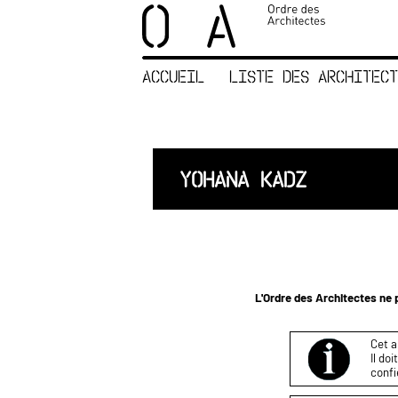
×
ORDRE DES
ARCHITECTES
ACCUEIL
LISTE DES ARCHITECT
ACCUEIL
LISTE DES
ARCHITECTES
JURISPRUDENCE
YOHANA KADZ
ANNEXE 4 CODT
NOUS
CONTACTER
L'Ordre des Architectes ne p
Cet a
Il do
confi