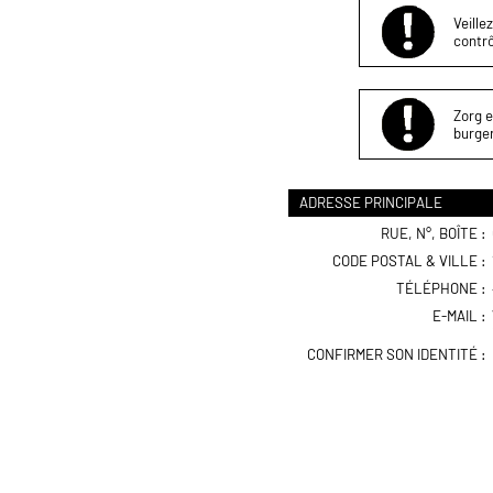
Veille
contrô
Zorg e
burger
ADRESSE PRINCIPALE
RUE, N°, BOÎTE :
CODE POSTAL & VILLE :
TÉLÉPHONE :
E-MAIL :
CONFIRMER SON IDENTITÉ :