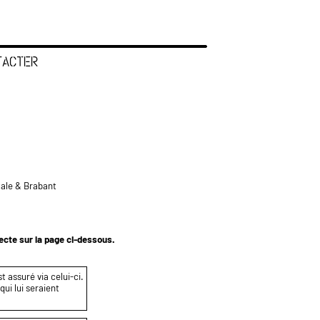
TACTER
tale & Brabant
tecte sur la page ci-dessous.
t assuré via celui-ci.
ui lui seraient