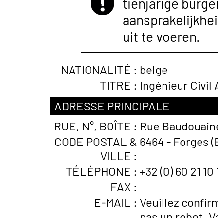
tienjarige burger
aansprakelijkhe
uit te voeren.
NATIONALITÉ :
belge
TITRE :
Ingénieur Civil
ADRESSE PRINCIPALE
RUE, N°, BOÎTE :
Rue Baudouaine
CODE POSTAL &
6464 - Forges (
VILLE :
TÉLÉPHONE :
+32 (0) 60 21 10 
FAX :
E-MAIL :
Veuillez confir
pas un robot. V