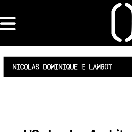
×
ORDRE DES
ARCHITECTES
ACCUEIL
NICOLAS DOMINIQUE E LAMBOT
LISTE DES
ARCHITECTES
JURISPRUDENCE
ANNEXE 4 CODT