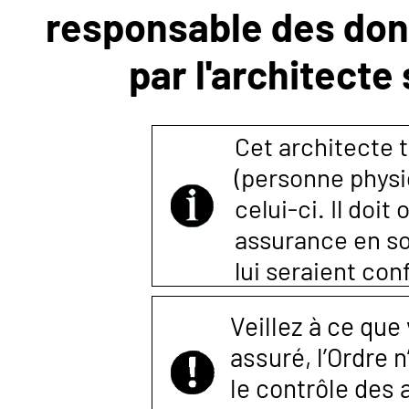
responsable des donn
NOUS
par l'architecte
CONTACTER
Cet architecte t
(personne physi
celui-ci. Il doi
assurance en so
lui seraient co
Veillez à ce que
assuré, l’Ordre 
le contrôle des