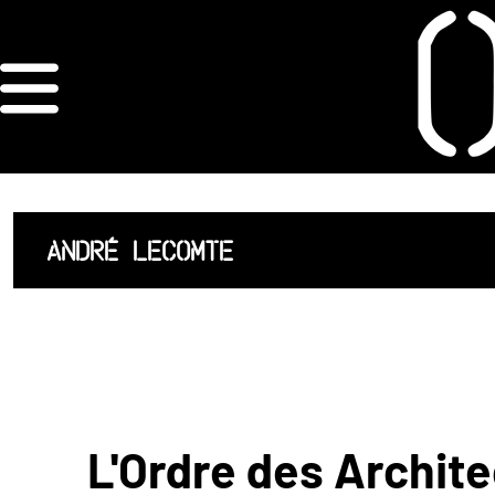
×
ORDRE DES
ARCHITECTES
ACCUEIL
ANDRÉ LECOMTE
LISTE DES
ARCHITECTES
JURISPRUDENCE
ANNEXE 4 CODT
L'Ordre des Archite