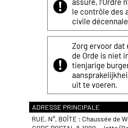
assuré, l’Ordre 
le contrôle des
civile décennale
Zorg ervoor dat
de Orde is niet 
tienjarige burger
aansprakelijkhe
uit te voeren.
ADRESSE PRINCIPALE
RUE, N°, BOÎTE :
Chaussée de W
CODE POSTAL &
1090 - Jette (B