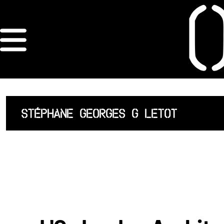
×
ORDRE DES
ARCHITECTES
ACCUEIL
STÉPHANE GEORGES G LETOT
LISTE DES
ARCHITECTES
JURISPRUDENCE
ANNEXE 4 CODT