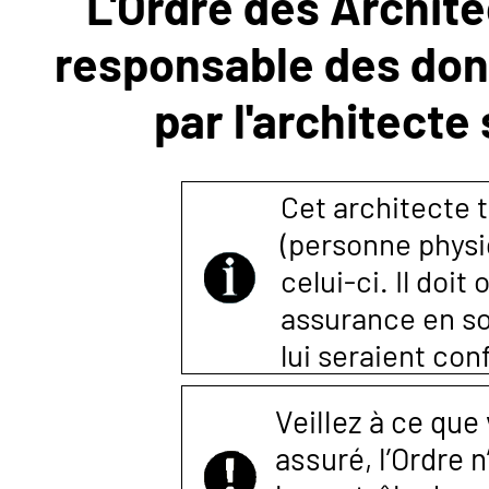
L'Ordre des Archite
responsable des donn
NOUS
par l'architecte
CONTACTER
Cet architecte t
(personne physi
celui-ci. Il doi
assurance en so
lui seraient co
Veillez à ce que
assuré, l’Ordre 