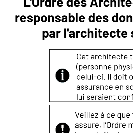
L'Ordre des Archite
responsable des donn
NOUS
par l'architecte
CONTACTER
Cet architecte t
(personne physi
celui-ci. Il doi
assurance en so
lui seraient co
Veillez à ce que
assuré, l’Ordre 